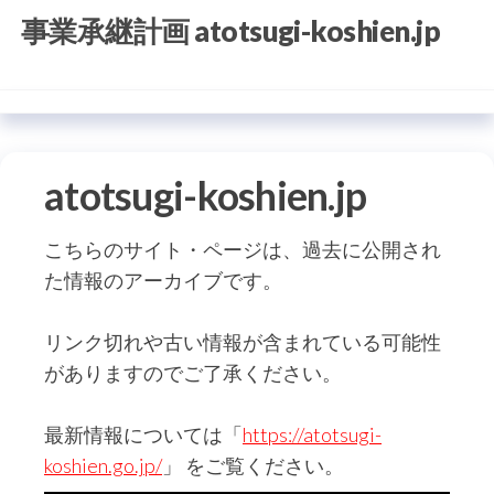
コ
事業承継計画 atotsugi-koshien.jp
ン
テ
ン
ツ
に
atotsugi-koshien.jp
ス
キ
こちらのサイト・ページは、過去に公開され
ッ
た情報のアーカイブです。
プ
リンク切れや古い情報が含まれている可能性
がありますのでご了承ください。
最新情報については「
https://atotsugi-
koshien.go.jp/
」 をご覧ください。